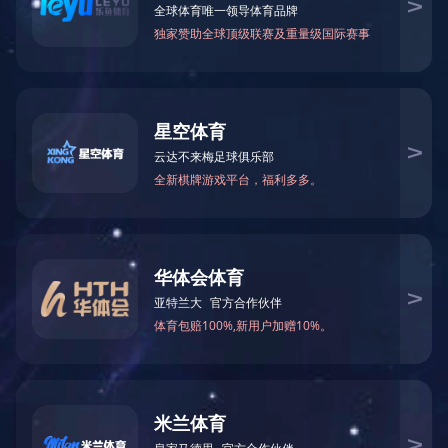
您当前位置：
首页-韦德官方网站（中国）登录首页
>>
新闻中
产品中心
PRODUCT CENTER
首页-韦德官方网站（中国）登录首页
开口爽滑母粒
抗静电母粒
抗老化母粒