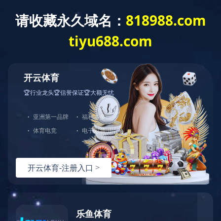
欢迎来到首页-韦德官方网站（中国）登录首页官网！
首页-韦德官
SHANDONG JIEMAO NEW 
网站首页
关于我们
产
首页-韦德官方网
站（中国）登录
首页