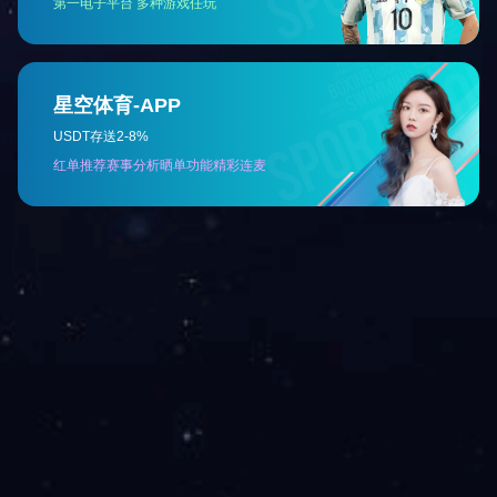
电话：0538-8811686
传真：0538-8811686
联系人：张总 13505388389
李总 15621359333
地址：山东省泰安市大汶口镇
手机端浏览
网站首页
公司简介
Copyright 首页-
企业文化
企业风采
电话／传真：0538-88116
产品中心
按载体分类系列
产品应用
检测设备
首页-韦德官方网站（中国）
新闻中心
首页-韦德官方
网站（中国）登
弹性体专用母粒 · 加工助剂
录首页