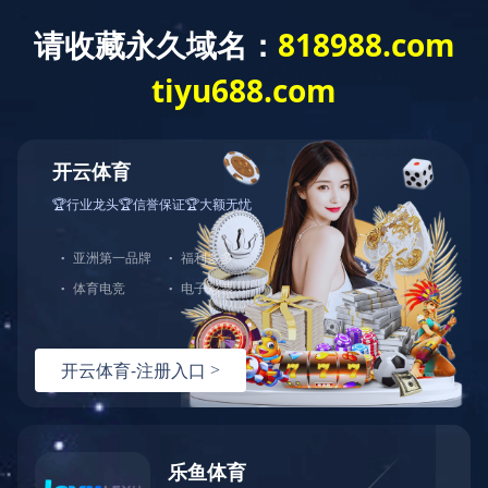
欢迎来到首页-韦德官方网站（中国）登录首页官网！
首页-韦德官
SHANDONG JIEMAO NEW 
网站首页
关于我们
产
首页-韦德官方网
站（中国）登录
首页