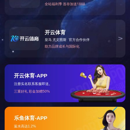
PP、A
PBA
艺，广
栅）、
公
行业发
我