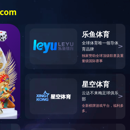
13505388389
15621359333
0538-8811686