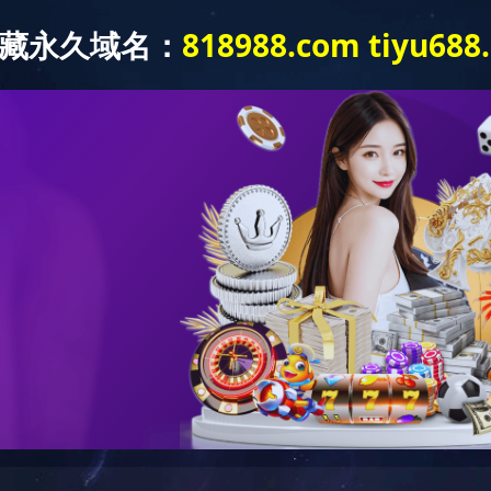
官方网站（中国）登录首页
W MATERIAL CO. LTD
产品中心
按载体分类系列
产品应用